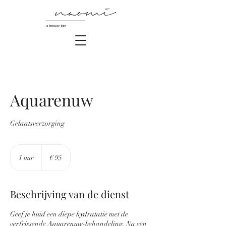
Aquarenuw
Gelaatsverzorging
95
euro
1 uur
1
€ 95
u
u
Beschrijving van de dienst
Geef je huid een diepe hydratatie met de
verfrissende Aquarenuw-behandeling. Na een