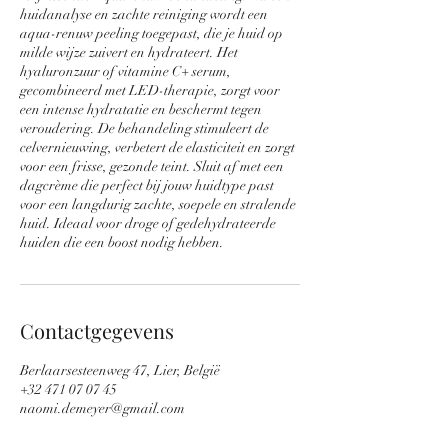
huidanalyse en zachte reiniging wordt een
aqua-renuw peeling toegepast, die je huid op
milde wijze zuivert en hydrateert. Het
hyaluronzuur of vitamine C+ serum,
gecombineerd met LED-therapie, zorgt voor
een intense hydratatie en beschermt tegen
veroudering. De behandeling stimuleert de
celvernieuwing, verbetert de elasticiteit en zorgt
voor een frisse, gezonde teint. Sluit af met een
dagcrème die perfect bij jouw huidtype past
voor een langdurig zachte, soepele en stralende
huid. Ideaal voor droge of gedehydrateerde
huiden die een boost nodig hebben.
Contactgegevens
Berlaarsesteenweg 47, Lier, België
+32 471 07 07 45
naomi.demeyer@gmail.com