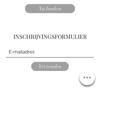
Nu boeken
INSCHRIJVINGSFORMULIER
Verzenden
naomi.demeyer@gmail.com
+32 471 07 07 45
Berlaarsesteenweg 47, 2500 Lier
Er is parking gelegenheid voor de deur,
U hoeft u hier dus geen zorgen over te