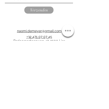
Verzenden
naomi.demeyer@gmail.com
+32 471 07 07 45
Berlaarsesteenweg 47, 2500 Lier
Er is parking gelegenheid voor de deur,
U hoeft u hier dus geen zorgen over te
maken.
Schrijf een recensie!
Privacybeleid