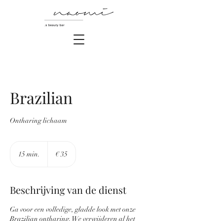
Brazilian
Ontharing lichaam
35
euro
15 min.
1
€ 35
5
m
i
Beschrijving van de dienst
n
.
Ga voor een volledige, gladde look met onze
Brazilian ontharing. We verwijderen al het