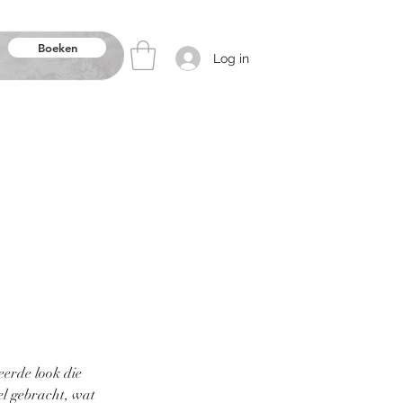
Boeken
Log in
eerde look die
el gebracht, wat