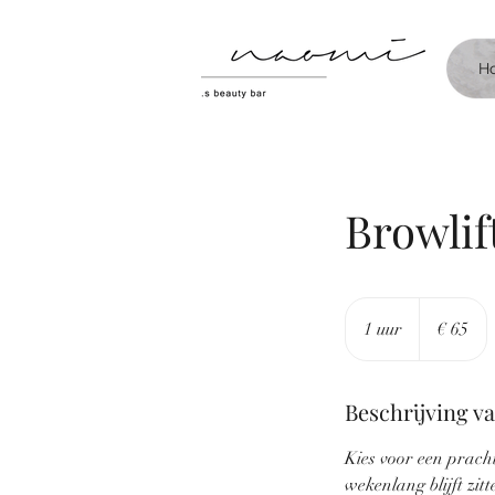
H
Browlif
65
euro
1 uur
1
€ 65
u
u
Beschrijving v
Kies voor een pracht
wekenlang blijft zit