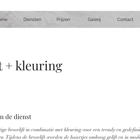
ome
Diensten
Prijzen
Galerij
Contact
t + kleuring
an de dienst
ige browlift in combinatie met kleuring voor een trendy en gedefini
ten. Tijdens de browlift worden de haartjes omhoog gelift en in mod