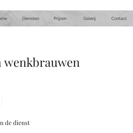
ome
Diensten
Prijzen
Galerij
Contact
n wenkbrauwen
an de dienst