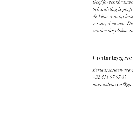
Geef je wenkbrauwen
.
behandeling is perfe
de kleur aan op bas
verzorgd uitzien. De 
zonder dagelijkse i
Contactgegeve
Berlaarsesteenweg 47
+32 471 07 07 45
naomi.demeyer@gma