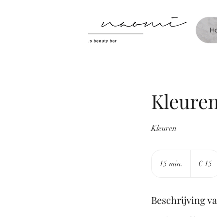
H
Kleure
Kleuren
15
euro
15 min.
1
€ 15
5
m
Beschrijving v
i
n