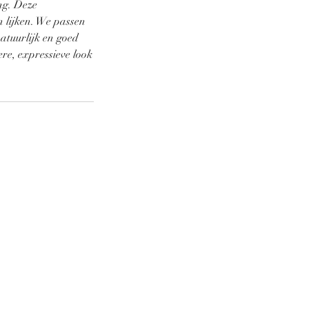
ng. Deze
n lijken. We passen
atuurlijk en goed
ere, expressieve look