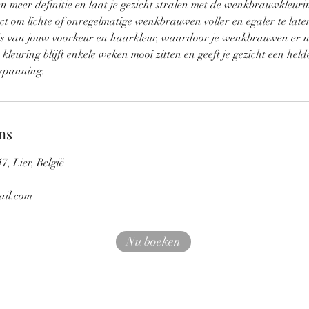
 meer definitie en laat je gezicht stralen met de wenkbrauwkleuri
ct om lichte of onregelmatige wenkbrauwen voller en egaler te late
is van jouw voorkeur en haarkleur, waardoor je wenkbrauwen er n
kleuring blijft enkele weken mooi zitten en geeft je gezicht een held
nspanning.
ns
, Lier, België
il.com
Nu boeken