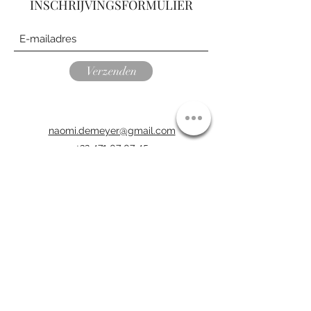
INSCHRIJVINGSFORMULIER
Verzenden
naomi.demeyer@gmail.com
+32 471 07 07 45
Berlaarsesteenweg 47, 2500 Lier
Er is parking gelegenheid voor de deur,
U hoeft u hier dus geen zorgen over te
maken.
Schrijf een recensie!