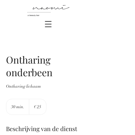
Ontharing
onderbeen
Ontharing lichaam
25
euro
30 min.
3
€ 25
0
m
i
Beschrijving van de dienst
n