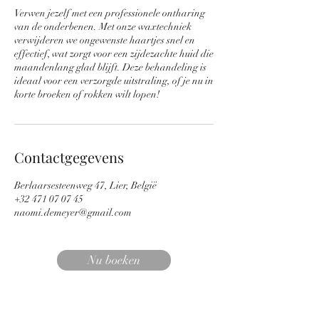
.
Verwen jezelf met een professionele ontharing
van de onderbenen. Met onze waxtechniek
verwijderen we ongewenste haartjes snel en
effectief, wat zorgt voor een zijdezachte huid die
maandenlang glad blijft. Deze behandeling is
ideaal voor een verzorgde uitstraling, of je nu in
korte broeken of rokken wilt lopen!
Contactgegevens
Berlaarsesteenweg 47, Lier, België
+32 471 07 07 45
naomi.demeyer@gmail.com
Nu boeken